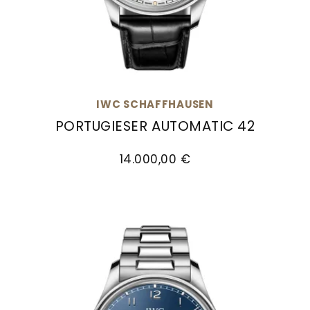
Goldankauf
für
UHRENNEUHEITEN
den
Kontakt
Bräutigam
&
Öffnungszeiten
IWC SCHAFFHAUSEN
PORTUGIESER AUTOMATIC 42
IWC Schaffhausen PORTUGIESER AUTOMATIC 42, 
14.000,00 €