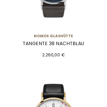
Goldankauf
für
UHRENNEUHEITEN
den
Kontakt
Bräutigam
&
Öffnungszeiten
NOMOS GLASHÜTTE
TANGENTE 38 NACHTBLAU
NOMOS Glashütte Tangente 38 nachtblau, Ref: 
2.260,00 €