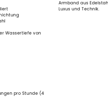
Armband aus Edelstahl
iert
Luxus und Technik.
chichtung
ahl
ner Wassertiefe von
ungen pro Stunde (4