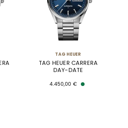
TAG HEUER
ERA
TAG HEUER CARRERA
DAY-DATE
fügbar
0.BA0048, Preis: 7.500,00 €, Verfügbar
CARRERA DAY-DATE, Ref: WDA2113.BA0043, Preis: 4.
TAG Heuer TAG HEUER CARRERA DAY-DAT
4.450,00 €
rfügbar
Verfügbar