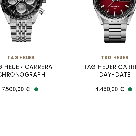
TAG HEUER
TAG HEUER
G HEUER CARRERA
TAG HEUER CARR
CHRONOGRAPH
DAY-DATE
H, Ref: CBN2A1B.BA0643, Preis: 7.250,00 €, Ver
uer TAG HEUER CARRERA CHRONOGRAPH, Ref: CBS221
TAG Heuer TAG HEUER 
7.500,00 €
4.450,00 €
Verfügbar
Ve