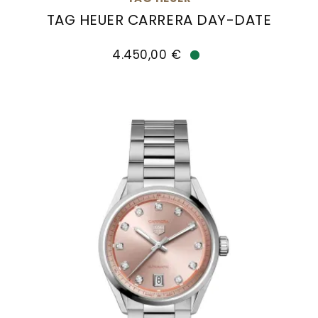
Goldankauf
für
UHRENNEUHEITEN
TAG HEUER CARRERA DAY-DATE
den
TAG Heuer TAG HEUER CARRERA DAY-DATE, Ref: 
Kontakt
Bräutigam
4.450,00 €
&
Verfügbar
Öffnungszeiten