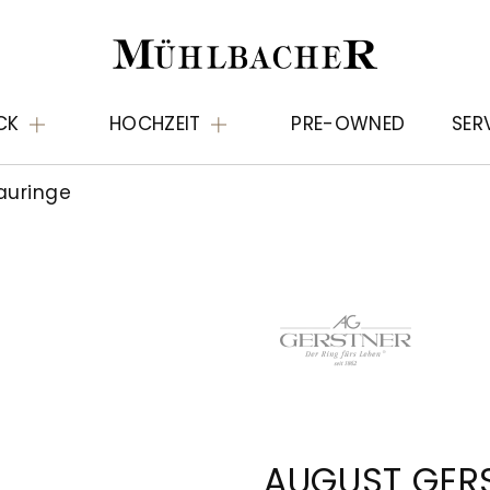
CK
HOCHZEIT
PRE-OWNED
SER
auringe
AUGUST GER