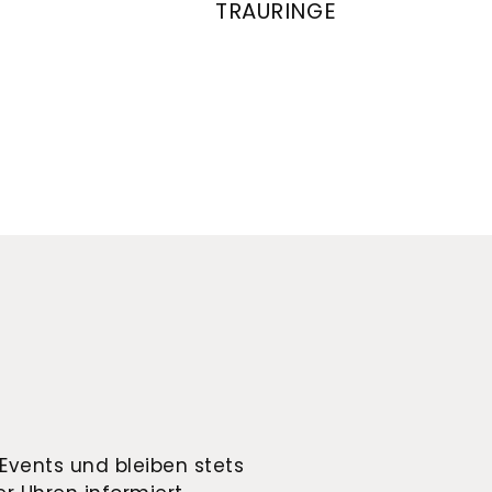
TRAURINGE
ringe, Ref: 28423/3.7-4/28495/3.7
August Gerstner Trauringe, Ref: 28
Events und bleiben stets