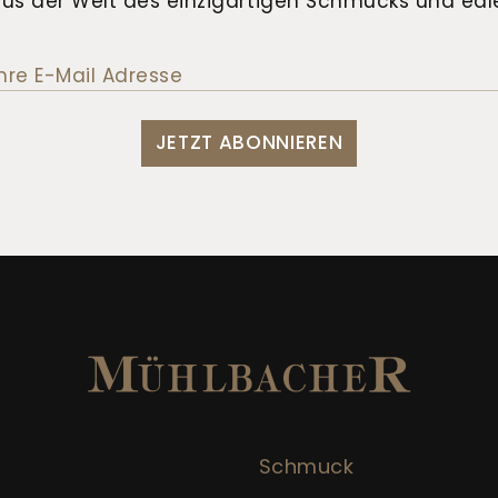
us der Welt des einzigartigen Schmucks und edle
JETZT ABONNIEREN
Schmuck