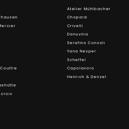
Atelier Mühlbacher
fhausen
Chopard
ercier
Crivelli
Danuvina
Serafino Consoli
Yana Nesper
Scheffel
Coultre
Capolavoro
Henrich & Denzel
ashütte
acroix
r