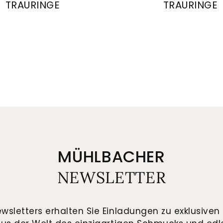
TRAURINGE
TRAURINGE
 Gerstner Trauringe, Ref: 28452/6.6-4/28452/6.6
August Gerstner Trau
ion, Ref: 4/28720/6-28720/6,5
MÜHLBACHER
NEWSLETTER
wsletters erhalten Sie Einladungen zu exklusiven 