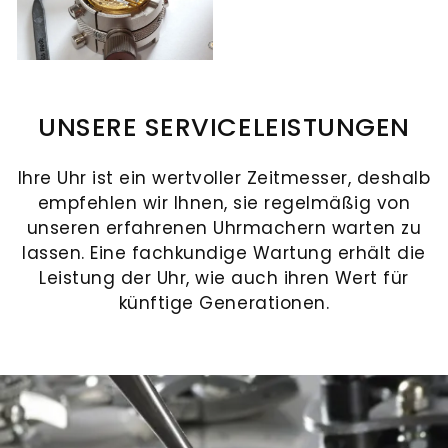
Neue
zur
Chopard
Modelle
Danuvina
Ice
Seite.
Verlobungsringe
Kontakt
by
Cube
Mühlbacher
+49(0)9415027970
UNSERE SERVICELEISTUNGEN
E-
PANERAI
Eheringe
MAIL
Neue
Uhrenservice
SCHREIBEN
Modelle
Atelier
Ihre Uhr ist ein wertvoller Zeitmesser, deshalb
Mühlbacher
empfehlen wir Ihnen, sie regelmäßig von
KONTAKTFORMULAR
unseren erfahrenen Uhrmachern warten zu
Vorsteckringe
Schmuckservice
lassen. Eine fachkundige Wartung erhält die
Baume
Leistung der Uhr, wie auch ihren Wert für
&
künftige Generationen.
Kataloge
Mercier
Joia
Brautschmuck
Uhrenankauf
Karriere
Uhren
ALLE