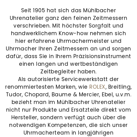
Juwelier
und
UHRENTYPEN
feste
Mühlbacher
Schmuck.
Seit 1905 hat sich das Mühlbacher
UNSER
Institution
Uhrenatelier ganz den feinen Zeitmessern
alles,
Ob
HAUS
in
ALLE
verschrieben. Mit höchster Sorgfalt und
was
Reparaturen,
der
UHREN
NEUHEITEN
handwerklichem Know-how nehmen sich
Ihr
Wartung
Regensburger
hier erfahrene Uhrmachermeister und
&
Herz
oder
Innenstadt.
Uhrmacher Ihren Zeitmessern an und sorgen
begehrt:
Aufbereitung
HIGHLIGHTS
dafür, dass Sie in Ihrem Präzisionsinstrument
In
NEUHEITEN
Eheringe,
–
einen langen und wertbeständigen
der
Zeitbegleiter haben.
Verlobungsringe
unsere
&
Ludwigstraße
Als autorisierte Servicewerkstatt der
und
Experten
Neue
erwarten
HIGHLIGHTS
renommiertesten Marken, wie
ROLEX
, Breitling,
Marke
Brautschmuck,
kümmern
Sie
Tudor, Chopard, Baume & Mercier, Ebel, u.v.m.
Serafino
die
sich
Adresse
exklusive
bezieht man im Mühlbacher Uhrenatelier
Consoli
Ihre
um
nicht nur Produkte und Ersatzteile direkt vom
Schmuckkreationen
Juwelier
Liebe
Ihre
Mühlbacher
Hersteller, sondern verfügt auch über die
Breitling
und
Ludwigstraße
notwendigen Kompetenzen, die sich unser
symbolisieren.
wertvollen
neue
erlesene
1
Uhrmacherteam in langjährigen
Chronomat
Neue
Ergänzend
Stücke.
93047