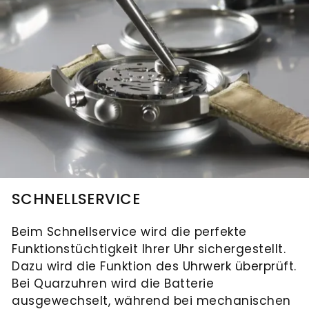
Goldankauf
für
UHRENNEUHEITEN
den
Kontakt
Bräutigam
&
Öffnungszeiten
SCHNELLSERVICE
Beim Schnellservice wird die perfekte
Funktionstüchtigkeit Ihrer Uhr sichergestellt.
Dazu wird die Funktion des Uhrwerk überprüft.
Bei Quarzuhren wird die Batterie
ausgewechselt, während bei mechanischen