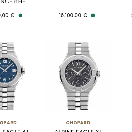
NCE 8HF
Chopard Alpine Eagle 41, Ref: 2
Alpine Eagle Cadence 8HF, Ref: 298600-3020, Prei
Cho
0,00 €
16.100,00 €
Verfügbar
Verfügbar
OPARD
CHOPARD