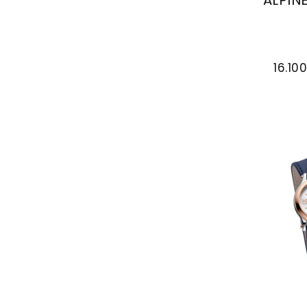
ALPINE
Chopard A
16.10