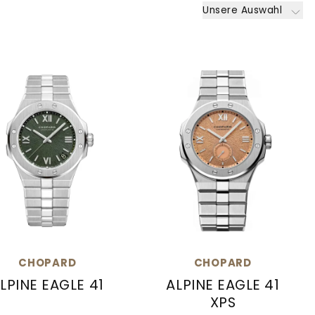
Unsere Auswahl
CHOPARD
CHOPARD
LPINE EAGLE 41
ALPINE EAGLE 41
XPS
 €, Verfügbar
59-6028, Preis: 10.800,00 €, Verfügbar
pard Alpine Eagle 41, Ref: 298600-3014, Preis: 17.