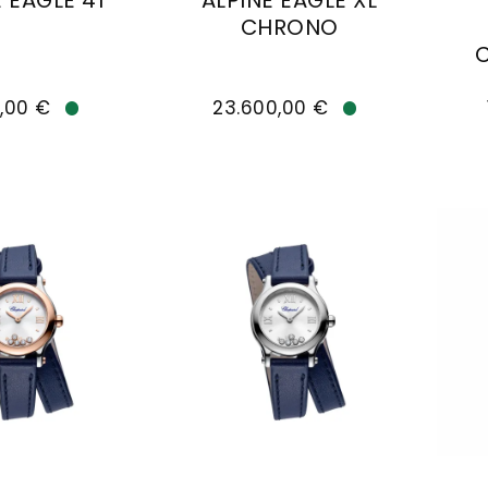
 EAGLE 41
ALPINE EAGLE XL
CHRONO
lpine Eagle 41, Ref: 298600-3001, Preis: 16.100,00
Chopard Alpine Eagle XL Chrono
Cho
0,00 €
23.600,00 €
Verfügbar
Verfügbar