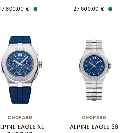
Chopard Alpine Eagle 41 X
17.800,00 €
27.600,00 €
Verfügbar
Verfügba
CHOPARD
CHOPARD
LPINE EAGLE XL
ALPINE EAGLE 36