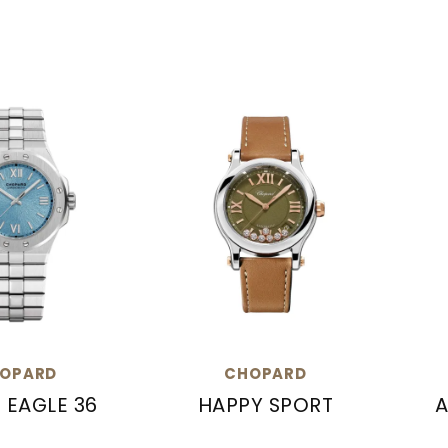
OPARD
CHOPARD
 EAGLE 36
HAPPY SPORT
A
lpine Eagle 36, Ref: 298601-3012, Preis: 14.300,00
Chopard Happy Sport, Ref: 2785
Cho