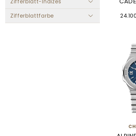
CADE
Zifferblatt-Indizes
Chopard 
Zifferblattfarbe
24.10
CH