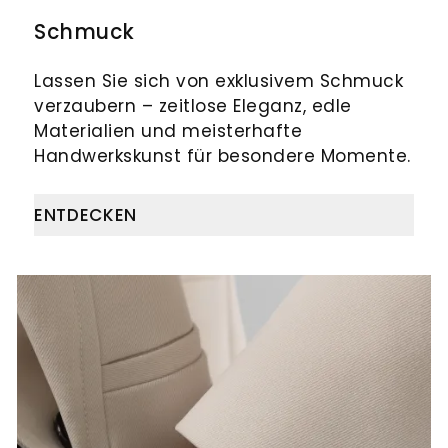
Goldankauf
für
UHRENNEUHEITEN
Schmuck
den
Kontakt
Bräutigam
Lassen Sie sich von exklusivem Schmuck
&
verzaubern – zeitlose Eleganz, edle
Öffnungszeiten
Materialien und meisterhafte
Handwerkskunst für besondere Momente.
ENTDECKEN