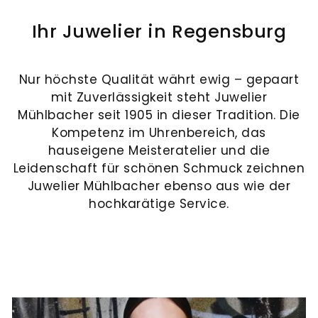
Uhren
Modelle
Marke:
Regensburg
finden
Zudem
renommierter
Ihr Juwelier in Regensburg
Danuvina
Sie
stehen
Marken.
by
Öffnungszeiten
stilvolle
wir
Im
Mühlbacher
Montag
Uhren
Ihnen
Nur höchste Qualität währt ewig – gepaart
IWC
Mühlbacher
bis
für
für
mit Zuverlässigkeit steht Juwelier
Neue
Freitag:
Meisteratelier
Mühlbacher seit 1905 in dieser Tradition. Die
Modelle
10.00
den
den
entstehen
-
Kompetenz im Uhrenbereich, das
Atelier
Bräutigam
Uhren-
unsere
13.00
hauseigene Meisteratelier und die
Mühlbacher
–
und
Uhr,
hauseigenen
Leidenschaft für schönen Schmuck zeichnen
Chromatic
14.00
perfekt
Goldankauf
TUDOR
Schmucklinien.
Juwelier Mühlbacher ebenso aus wie der
-
für
mit
Neue
hochkarätige Service.
18.00
Modelle
Uhr
den
fairer
Crivelli
besonderen
Beratung
Samstag:
Brave
Moment.
und
10.00
Historie
-
transparenten
16.00
HUBLOT
Bewertungen
Uhr