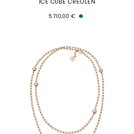
ICE CUBE CREOLEN
Chopard Ice Cube Creolen, Ref: 837702-5007, Pr
5.710,00 €
Verfügbar