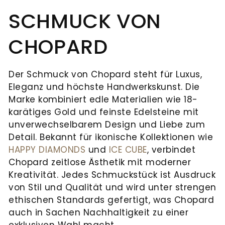
Juwelier
und
UHRENTYPEN
feste
SCHMUCK VON
Mühlbacher
Schmuck.
UNSER
Institution
alles,
Ob
HAUS
in
ALLE
CHOPARD
was
Reparaturen,
der
UHREN
NEUHEITEN
Ihr
Wartung
Regensburger
&
Der Schmuck von Chopard steht für Luxus,
Herz
oder
Innenstadt.
Eleganz und höchste Handwerkskunst. Die
begehrt:
Aufbereitung
HIGHLIGHTS
In
Marke kombiniert edle Materialien wie 18-
NEUHEITEN
Eheringe,
–
der
karätiges Gold und feinste Edelsteine mit
Verlobungsringe
unsere
&
Ludwigstraße
unverwechselbarem Design und Liebe zum
und
Experten
Neue
Detail. Bekannt für ikonische Kollektionen wie
erwarten
HIGHLIGHTS
Marke
Brautschmuck,
kümmern
HAPPY DIAMONDS
und
ICE CUBE
, verbindet
Sie
Serafino
Chopard zeitlose Ästhetik mit moderner
die
sich
Adresse
exklusive
Consoli
Kreativität. Jedes Schmuckstück ist Ausdruck
Ihre
um
Schmuckkreationen
Juwelier
von Stil und Qualität und wird unter strengen
Liebe
Ihre
Mühlbacher
Breitling
und
ethischen Standards gefertigt, was Chopard
Ludwigstraße
symbolisieren.
wertvollen
neue
erlesene
auch in Sachen Nachhaltigkeit zu einer
1
Chronomat
Neue
Ergänzend
Stücke.
93047