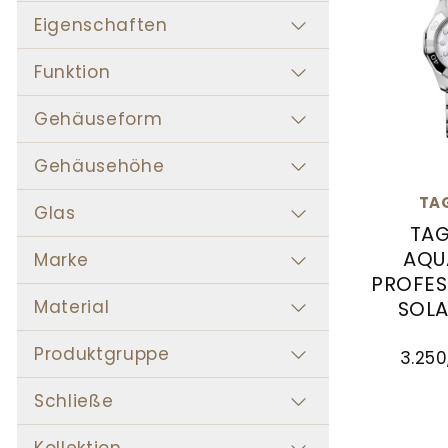
Eigenschaften
Funktion
Gehäuseform
Gehäusehöhe
TA
Glas
TAG
AQU
Marke
PROFES
Material
SOL
TAG Heue
Produktgruppe
3.250
Schließe
Kollektion