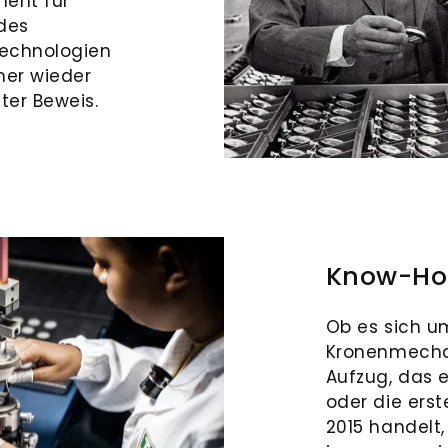
ment für
 des
Technologien
mer wieder
ter Beweis.
Know-H
Ob es sich u
Kronenmecha
Aufzug, das 
oder die ers
2015 handelt