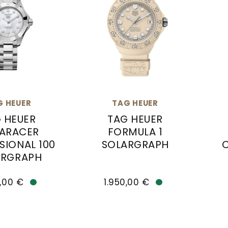
G HEUER
TAG HEUER
 HEUER
TAG HEUER
ARACER
FORMULA 1
SIONAL 100
SOLARGRAPH
ARGRAPH
TAG Heuer TAG HEUER FORMULA 1 
TAG
r TAG HEUER AQUARACER PROFESSIONAL 100 SOLARGRA
,00 €
1.950,00 €
Verfügbar
Verfügbar