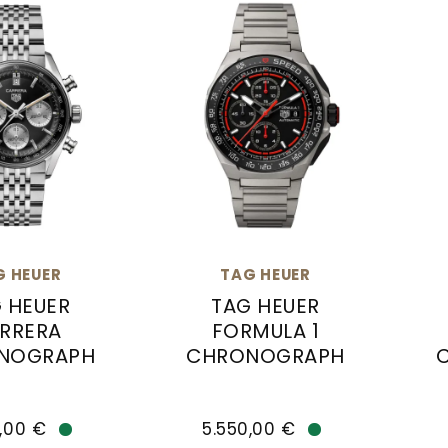
G HEUER
TAG HEUER
 HEUER
TAG HEUER
RRERA
FORMULA 1
NOGRAPH
CHRONOGRAPH
r TAG HEUER CARRERA CHRONOGRAPH, Ref: CBS2210.B
TAG Heuer TAG HEUER FORMULA 1
TAG
,00 €
5.550,00 €
Verfügbar
Verfügbar