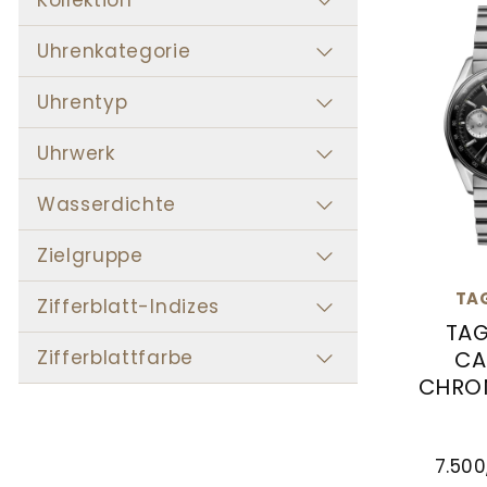
Uhrenkategorie
Uhrentyp
Uhrwerk
Wasserdichte
Zielgruppe
TA
Zifferblatt-Indizes
TAG
Zifferblattfarbe
CA
CHRO
TAG Heue
7.500