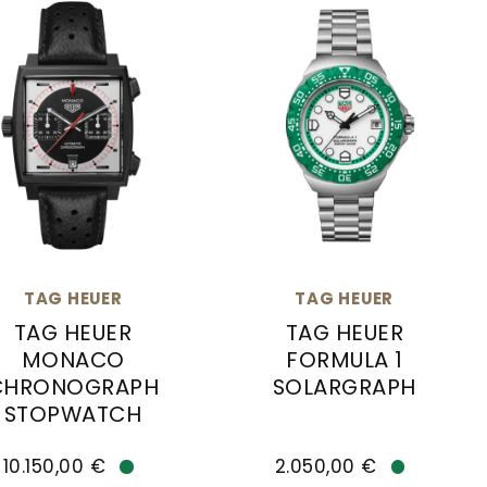
TAG HEUER
TAG HEUER
TAG HEUER
TAG HEUER
MONACO
FORMULA 1
CHRONOGRAPH
SOLARGRAPH
STOPWATCH
A0048, Preis: 7.500,00 €, Verfügbar
 CHRONOGRAPH, Ref: CBZ2082.BF0009, Preis: 5.550
TAG Heuer TAG HEUER FORM
 Heuer TAG HEUER MONACO CHRONOGRAPH STOPWATCH
10.150,00 €
2.050,00 €
Verfügbar
Verfügba