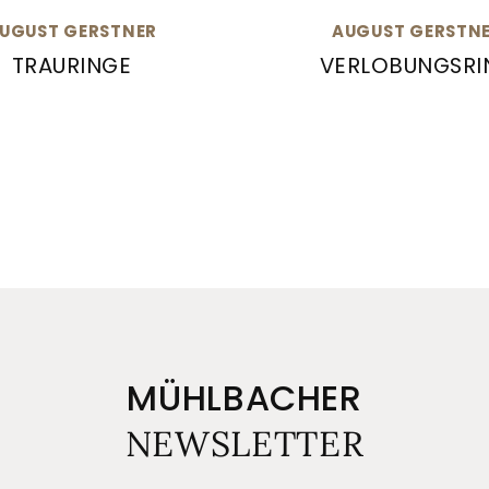
UGUST GERSTNER
AUGUST GERSTN
TRAURINGE
VERLOBUNGSRI
3.8
 Gerstner Trauringe, Ref: 28252/8-4/28252/8
August Gerstner Verlo
MÜHLBACHER
NEWSLETTER