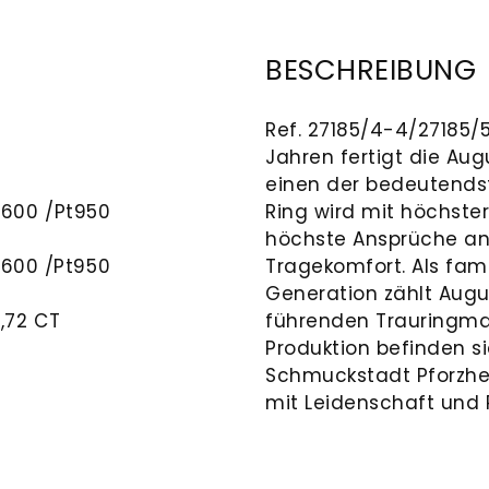
BESCHREIBUNG
Ref. 27185/4-4/27185/5
Jahren fertigt die Au
einen der bedeutends
t600 /
Pt950
Ring wird mit höchster 
höchste Ansprüche an 
t600 /Pt950
Tragekomfort. Als fam
Generation zählt Augu
0,72 CT
führenden Trauringma
Produktion befinden si
Schmuckstadt Pforzhe
mit Leidenschaft und P