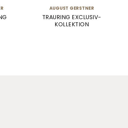
ER
AUGUST GERSTNER
NG
TRAURING EXCLUSIV-
KOLLEKTION
bungsring, Ref: 29721/2.5
August Gerstner Trauring Exclusiv-K