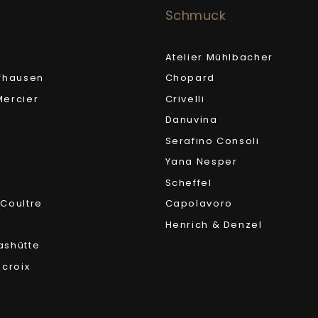
Schmuck
Atelier Mühlbacher
fhausen
Chopard
ercier
Crivelli
Danuvina
Serafino Consoli
Yana Nesper
Scheffel
Coultre
Capolavoro
Henrich & Denzel
ashütte
acroix
r