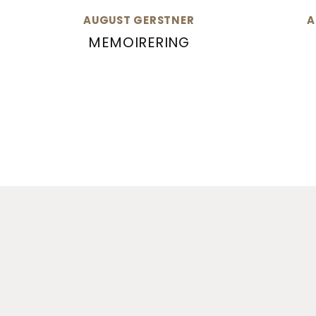
AUGUST GERSTNER
A
MEMOIRERING
August Gerstner Memoirering, Ref: 22822/
August