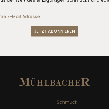
us der Welt des einzigartigen Schmucks und edle
JETZT ABONNIEREN
Schmuck