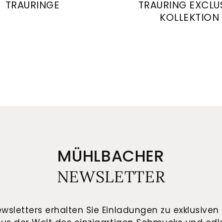
TRAURINGE
TRAURING EXCLU
KOLLEKTION
4/28164/7
Gerstner Trauringe, Ref: 28032/6
August Gerstner Traur
MÜHLBACHER
NEWSLETTER
wsletters erhalten Sie Einladungen zu exklusiven 