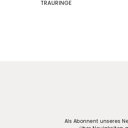
TRAURINGE
August Gerstner Trauringe, Ref: 28164/7-
August 
Als Abonnent unseres Ne