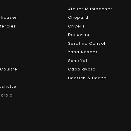
Atelier Mühlbacher
fhausen
Chopard
ercier
Crivelli
Danuvina
Serafino Consoli
Yana Nesper
Scheffel
Coultre
Capolavoro
Henrich & Denzel
ashütte
acroix
r