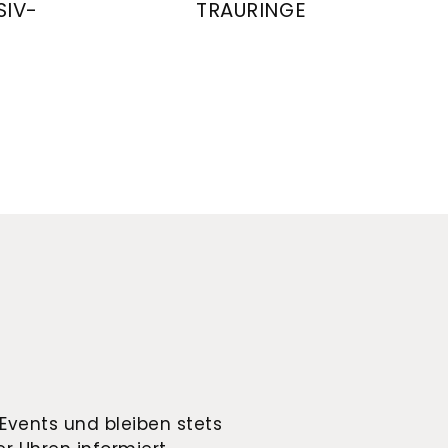
SIV-
TRAURINGE
August Gerstner Trauringe, Ref: 284
ing Exclusiv-Kollektion, Ref: 4/28642/8-28642/8
Events und bleiben stets