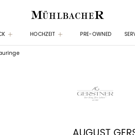
CK
HOCHZEIT
PRE-OWNED
SER
auringe
AUGUST GER