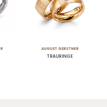
ER
AUGUST GERSTNER
TRAURINGE
ringe, Ref: 28098/4.5-4/28098/3.2
August Gerstner Trauringe, Ref: 28