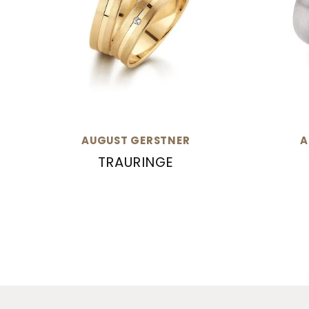
AUGUST GERSTNER
A
TRAURINGE
August Gerstner Trauringe, Ref: 27916/4.5
August