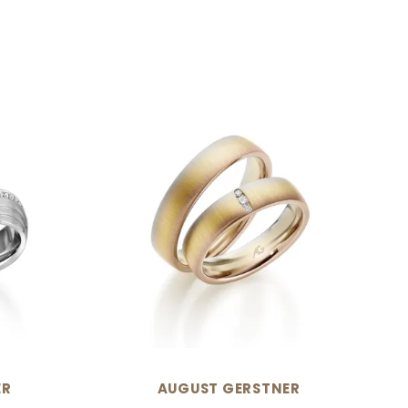
N
ER
AUGUST GERSTNER