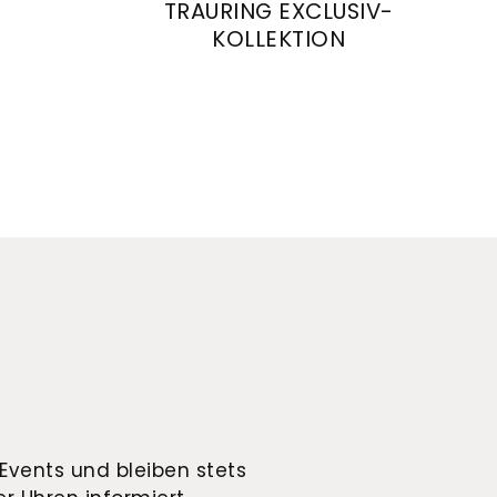
TRAURING EXCLUSIV-
KOLLEKTION
ringe, Ref: 28425/6-4/28425/6
August Gerstner Trauring Exclusiv-K
Events und bleiben stets