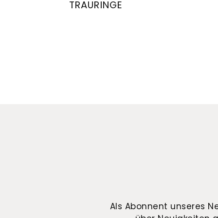
TRAURINGE
August Gerstner Trauringe, Ref: 28429/7
August
Als Abonnent unseres Ne