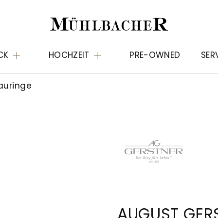
CK
HOCHZEIT
PRE-OWNED
SER
auringe
AUGUST GER