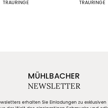
TRAURINGE
TRAURINGE
-4/28429/7
 Gerstner Trauringe, Ref: 28363/6-4/28363/6
August Gerstner Trau
MÜHLBACHER
NEWSLETTER
wsletters erhalten Sie Einladungen zu exklusiven 