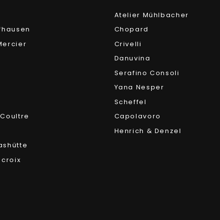
Atelier Mühlbacher
fhausen
Chopard
ercier
Crivelli
Danuvina
Serafino Consoli
Yana Nesper
Scheffel
Coultre
Capolavoro
Henrich & Denzel
ashütte
acroix
r