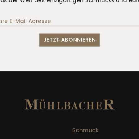
us der Welt des einzigartigen Schmucks und edle
JETZT ABONNIEREN
Schmuck