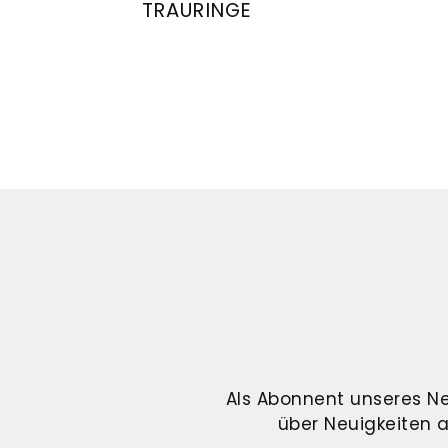
TRAURINGE
August Gerstner Trauringe, Ref: 27315/5.5
August 
Als Abonnent unseres Ne
über Neuigkeiten a