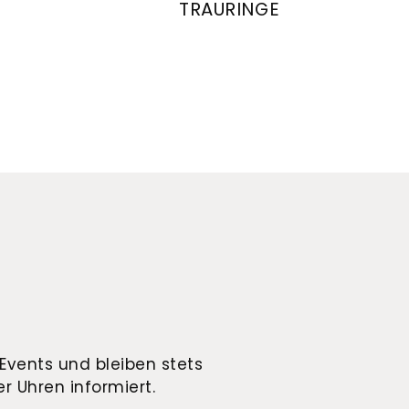
TRAURINGE
ringe, Ref: 28200/6-4/28200/6
August Gerstner Trauringe, Ref: 284
Events und bleiben stets
r Uhren informiert.