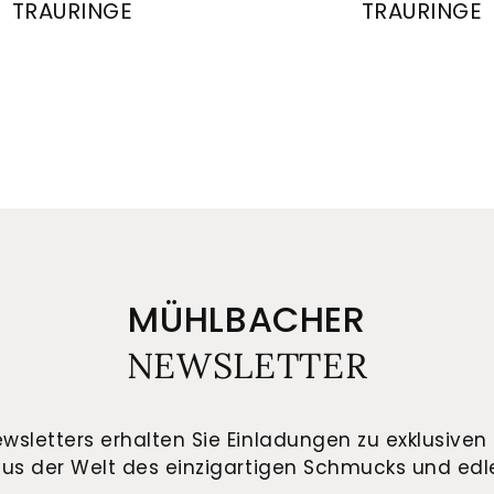
TRAURINGE
TRAURINGE
-4/20315/5.5
Gerstner Trauringe, Ref: 20012/6-4/20012/6
August Gerstner Trau
MÜHLBACHER
NEWSLETTER
wsletters erhalten Sie Einladungen zu exklusiven 
us der Welt des einzigartigen Schmucks und edle