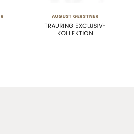
ER
AUGUST GERSTNER
TRAURING EXCLUSIV-
KOLLEKTION
inge, Ref: 28003/8
August Gerstner Trauring Exclusiv-K