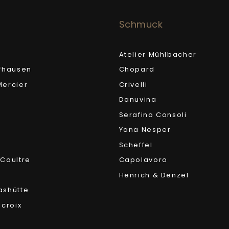
Schmuck
Atelier Mühlbacher
fhausen
Chopard
ercier
Crivelli
Danuvina
Serafino Consoli
Yana Nesper
Scheffel
Coultre
Capolavoro
Henrich & Denzel
ashütte
acroix