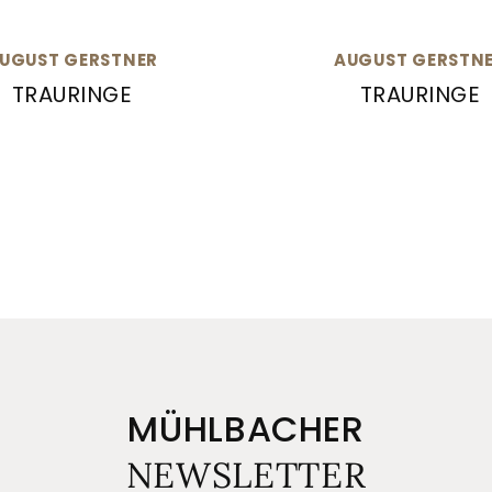
UGUST GERSTNER
AUGUST GERSTN
TRAURINGE
TRAURINGE
5-29730/2.5
Gerstner Trauringe, Ref: 28431/7-4/28431/6
August Gerstner Traur
MÜHLBACHER
NEWSLETTER