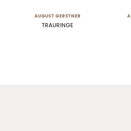
AUGUST GERSTNER
A
TRAURINGE
August Gerstner Trauringe, Ref: 28398/4.
August 