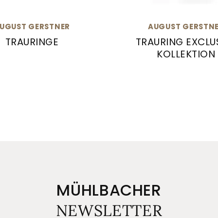
UGUST GERSTNER
AUGUST GERSTN
TRAURINGE
TRAURING EXCLU
KOLLEKTION
Gerstner Trauringe, Ref: 28398/4.5-29730/2.5
ion, Ref: 4/28696/2-28696/2,5
August Gerstner Traur
MÜHLBACHER
NEWSLETTER