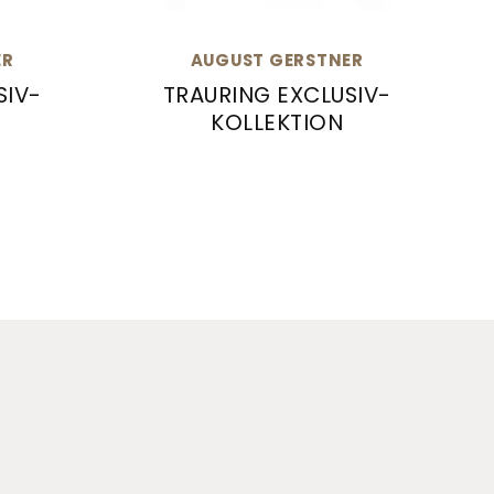
ER
AUGUST GERSTNER
SIV-
TRAURING EXCLUSIV-
KOLLEKTION
ing Exclusiv-Kollektion, Ref: 4/28642/8-28642/8
August Gerstner Trauring Exclusiv-K