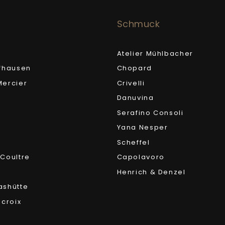
Schmuck
Atelier Mühlbacher
fhausen
Chopard
ercier
Crivelli
Danuvina
Serafino Consoli
Yana Nesper
Scheffel
Coultre
Capolavoro
Henrich & Denzel
ashütte
acroix