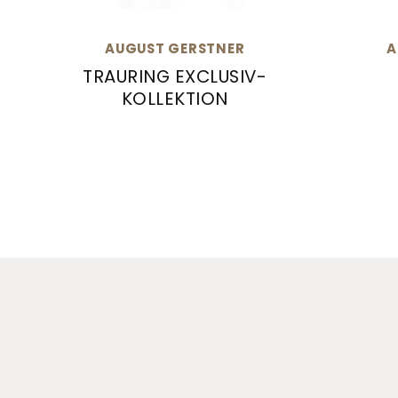
AUGUST GERSTNER
A
TRAURING EXCLUSIV-
KOLLEKTION
August 
August Gerstner Trauring Exclusiv-Kollekt