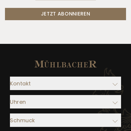
JETZT ABONNIEREN
Kontakt
Adresse:
Uhren
Juwelier Mühlbacher
Ludwigstraße 1
Rolex
93047 Regensburg
Schmuck
IWC Schaffhausen