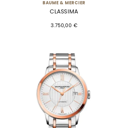
BAUME & MERCIER
Goldankauf
für
UHRENNEUHEITEN
CLASSIMA
den
Kontakt
Baume & Mercier Classima, Ref: M0A10633, Pre
Bräutigam
&
3.750,00 €
Öffnungszeiten