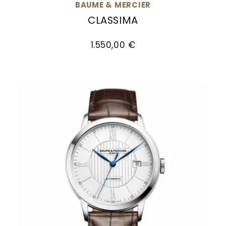
BAUME & MERCIER
Goldankauf
für
UHRENNEUHEITEN
CLASSIMA
den
Kontakt
Baume & Mercier Classima, Ref: M0A10335, Pre
Bräutigam
&
1.550,00 €
Öffnungszeiten