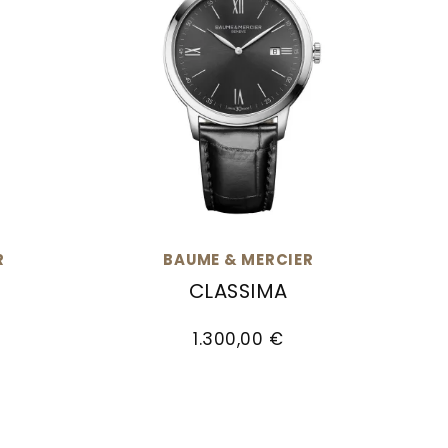
R
BAUME & MERCIER
CLASSIMA
00 €
ima, Ref: M0A10353, Preis: 1.300,00 €
Baume & Mercier Classima, Ref: M0A10
1.300,00 €