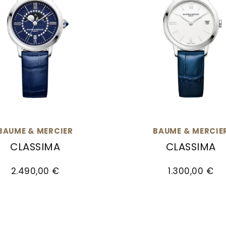
BAUME & MERCIER
BAUME & MERCIE
CLASSIMA
CLASSIMA
, Preis: 2.100,00 €
& Mercier Classima, Ref: M0A10804, Preis: 2.490,
Baume & Mercier Class
2.490,00 €
1.300,00 €