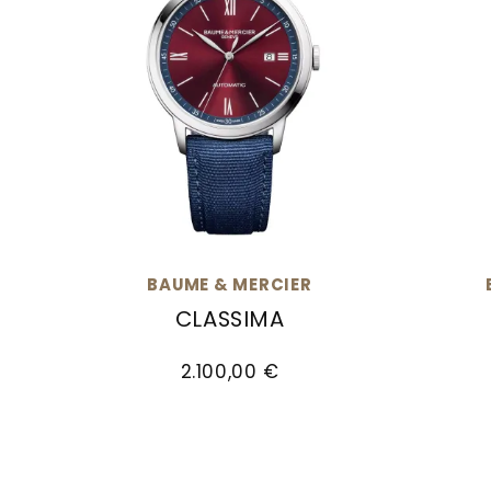
BAUME & MERCIER
CLASSIMA
Baume & Mercier Classima, Ref: M0A10694
Baume 
2.100,00 €