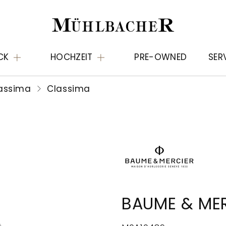
CK
HOCHZEIT
PRE-OWNED
SER
assima
Classima
BAUME & MER