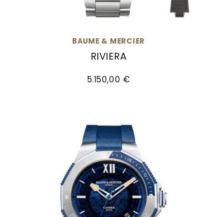
Goldankauf
für
UHRENNEUHEITEN
den
Kontakt
Bräutigam
&
BAUME & MERCIER
Öffnungszeiten
RIVIERA
Baume & Mercier Riviera, Ref: M0A10750, Preis:
5.150,00 €