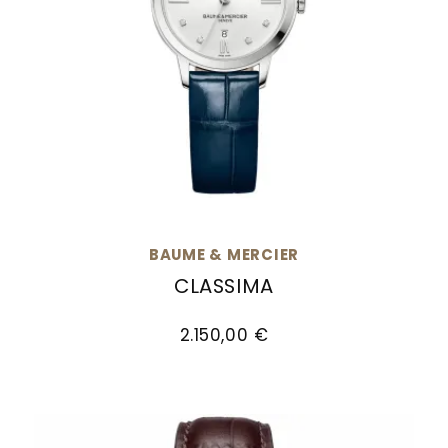
BAUME & MERCIER
CLASSIMA
Baume & Mercier Classima, Ref: M0A10329, Pre
2.150,00 €