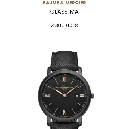
BAUME & MERCIER
Goldankauf
für
UHRENNEUHEITEN
CLASSIMA
den
Kontakt
Baume & Mercier Classima, Ref: M0A10783, Pre
Bräutigam
&
3.300,00 €
Öffnungszeiten