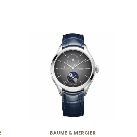
N
R
BAUME & MERCIER