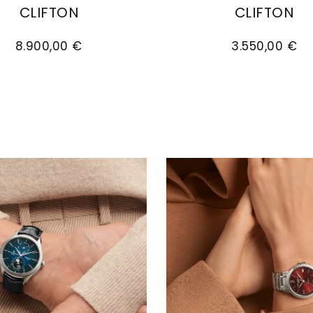
CLIFTON
CLIFTON
Preis: 8.500,00 €
& Mercier Clifton, Ref: M0A10802, Preis: 8.900,00 
Baume & Mercier Clifto
8.900,00 €
3.550,00 €