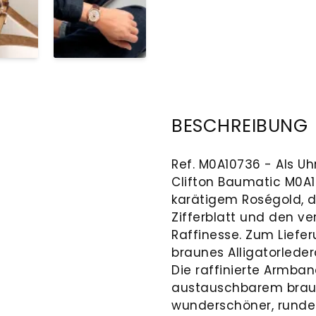
BESCHREIBUNG
Ref. M0A10736 - Als U
Clifton Baumatic M0A
karätigem Roségold,
Zifferblatt und den v
Raffinesse. Zum Lief
braunes Alligatorled
Die raffinierte Armba
austauschbarem braun
wunderschöner, runder