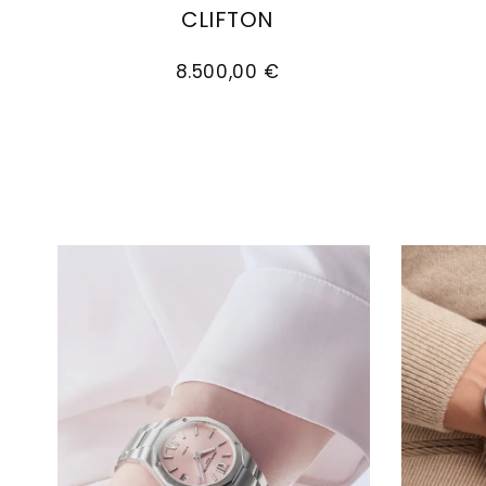
CLIFTON
Baume & Mercier Clifton, Ref: M0A10469, 
Baume 
8.500,00 €