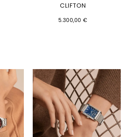
CLIFTON
€
n, Ref: M0A10831, Preis: 3.550,00 €
Baume & Mercier Clifton, Ref: M0A1054
5.300,00 €