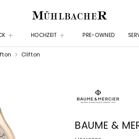
CK
HOCHZEIT
PRE-OWNED
SER
ifton
Clifton
BAUME & MER