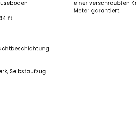
häuseboden
einer verschraubten Kr
Meter garantiert.
84 ft
euchtbeschichtung
rk, Selbstaufzug