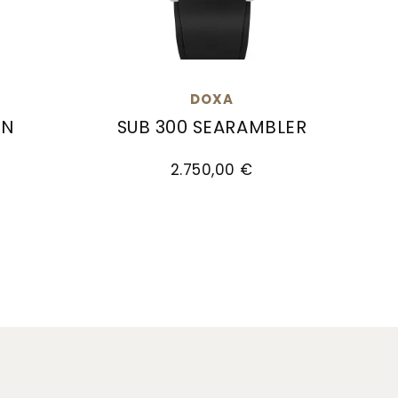
DOXA
ON
SUB 300 SEARAMBLER
00 €
Doxa SUB 300 SEARAMBLER, Ref: 821.10.0
2.750,00 €
HITEPEARL, Ref: 822.70.011.23, Preis: 4.290,00 €