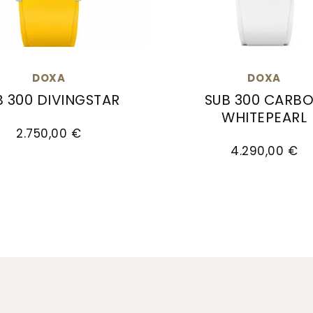
DOXA
DOXA
B 300 DIVINGSTAR
SUB 300 CARB
WHITEPEARL
.10, Preis: 2.790,00 €
UB 300 DIVINGSTAR, Ref: 821.10.361.31, Preis: 2.750,
2.750,00 €
Doxa SUB 300 CARBON W
4.290,00 €