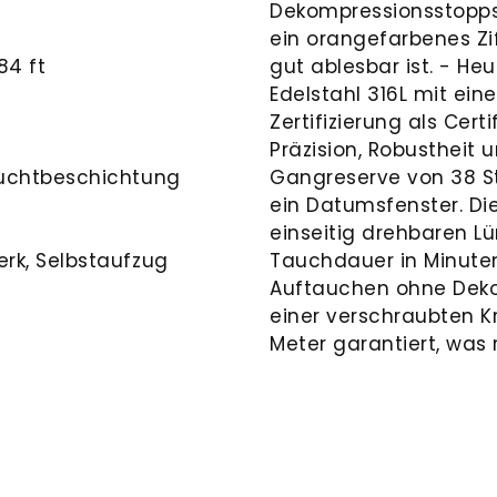
Dekompressionsstopps
ein orangefarbenes Zi
84 ft
gut ablesbar ist. - He
Edelstahl 316L mit ei
Zertifizierung als Cer
Präzision, Robustheit 
euchtbeschichtung
Gangreserve von 38 Stu
ein Datumsfenster. Die
einseitig drehbaren Lü
rk, Selbstaufzug
Tauchdauer in Minuten
Auftauchen ohne Deko
einer verschraubten Kr
Meter garantiert, was 