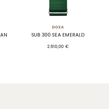
DOXA
EAN
SUB 300 SEA EMERALD
00 €
, Ref: 821.10.201.32, Preis: 2.750,00 €
Doxa SUB 300 SEA EMERALD, Ref: 821.10.1
2.610,00 €