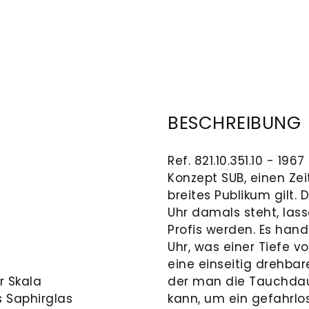
BESCHREIBUNG
Ref. 821.10.351.10 - 19
Konzept SUB, einen Zei
breites Publikum gilt. 
Uhr damals steht, lass
Profis werden. Es hand
Uhr, was einer Tiefe v
eine einseitig drehbar
r Skala
der man die Tauchdaue
s Saphirglas
kann, um ein gefahrl