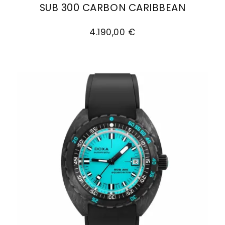
SUB 300 CARBON CARIBBEAN
Goldankauf
für
UHRENNEUHEITEN
Doxa SUB 300 Carbon CARIBBEAN, Ref: 822.70.20
den
Kontakt
4.190,00 €
Bräutigam
&
Öffnungszeiten