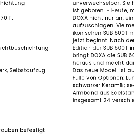
chichtung
unverwechselbar. Sie h
ist geboren. - Heute, 
70 ft
DOXA nicht nur an, ei
aufzuschlagen. Vielmeh
ikonischen SUB 600T m
jetzt beginnt. Nach de
euchtbeschichtung
Edition der SUB 600T i
bringt DOXA die SUB 60
heraus und macht dam
rk, Selbstaufzug
Das neue Modell ist au
Fülle von Optionen: Lü
schwarzer Keramik; se
Armband aus Edelstah
insgesamt 24 verschi
rauben befestigt