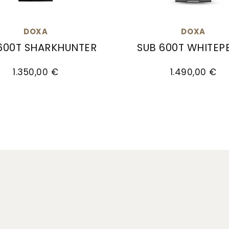
DOXA
DOXA
600T SHARKHUNTER
SUB 600T WHITEP
.10, Preis: 1.490,00 €
UB 600T SHARKHUNTER, Ref: 862.10.101.20-N, Preis: 1
Doxa SUB 600T WHITEPEAR
1.350,00 €
1.490,00 €