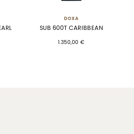
DOXA
EARL
SUB 600T CARIBBEAN
.350,00 €
L, Ref: 862.10.011.10, Preis: 1.490,00 €
Doxa SUB 600T CARIBBEAN, Ref: 862.10.2
1.350,00 €