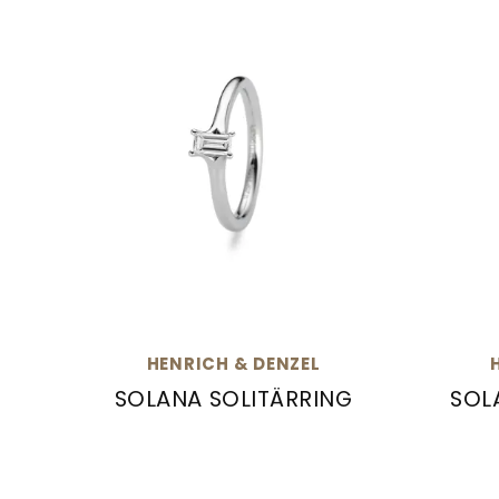
HENRICH & DENZEL
SOLANA SOLITÄRRING
SOL
Henrich & Denzel Solana Solitärring, Ref
Henric