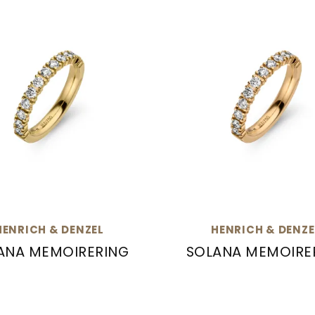
HENRICH & DENZEL
HENRICH & DENZE
ANA MEMOIRERING
SOLANA MEMOIRE
: PS023.03000
h & Denzel Solana Memoirering , Ref: G0905.1200
Henrich & Denzel Sola