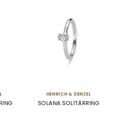
L
HENRICH & DENZEL
RING
SOLANA SOLITÄRRING
0
na Memoirering , Ref: R0905.12000
Henrich & Denzel Solana Solitärring,