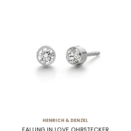
Goldankauf
für
UHRENNEUHEITEN
den
Kontakt
Bräutigam
&
Öffnungszeiten
HENRICH & DENZEL
FALLING IN LOVE OHRSTECKER