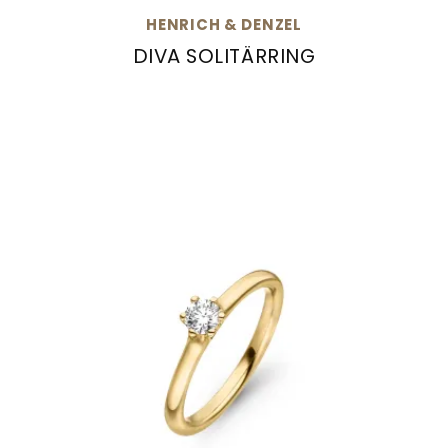
HENRICH & DENZEL
DIVA SOLITÄRRING
Henrich & Denzel Diva Solitärring, Ref: PS003