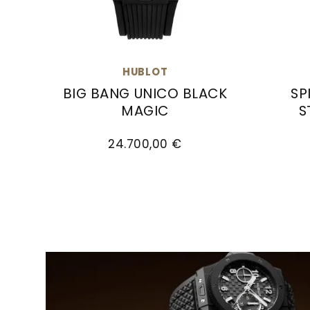
HUBLOT
BIG BANG UNICO BLACK
SP
MAGIC
S
Hublot Big Bang Unico Black Magic , Ref: 4
Hublot
24.700,00 €
Weiter zu