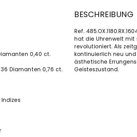
BESCHREIBUNG
Ref. 485.OX.1180.RX.16
hat die Uhrenwelt mi
revolutioniert. Als zei
 Diamanten 0,40 ct.
kontinuierlich neu un
ästhetische Errungensc
 36 Diamanten 0,76 ct.
Geisteszustand.
 Indizes
r