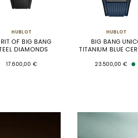
HUBLOT
HUBLOT
IRIT OF BIG BANG
BIG BANG UNI
TEEL DIAMONDS
TITANIUM BLUE CE
41.CI.1171.RX, Preis: 24.700,00 €
 Spirit of Big Bang Steel Diamonds , Ref: 682.SX.117
Hublot Big Bang Unico 
17.600,00 €
23.500,00 €
Ve
 Big Bang