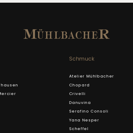
Schmuck
Atelier Mühlbacher
fhausen
Chopard
ercier
Crivelli
Danuvina
Serafino Consoli
Yana Nesper
Scheffel