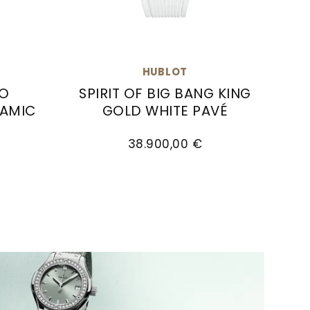
HUBLOT
CO
SPIRIT OF BIG BANG KING
RAMIC
GOLD WHITE PAVÉ
0.RX.1204, Preis: 17.600,00 €
Titanium Blue Ceramic , Ref: 421.NL.5170.RX, Preis
Hublot Spirit of Big Bang King Gold W
38.900,00 €
rfügbar
Weiter zu Classic Fusion