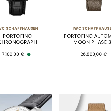
WC SCHAFFHAUSEN
IWC SCHAFFHAUS
PORTOFINO
PORTOFINO AUTO
CHRONOGRAPH
MOON PHASE 3
Ref: IW356517, Preis: 5.300,00 €, Verfügbar
chaffhausen PORTOFINO CHRONOGRAPH, Ref: IW39103
IWC Schaffhausen POR
7.100,00 €
26.800,00 €
Verfügbar