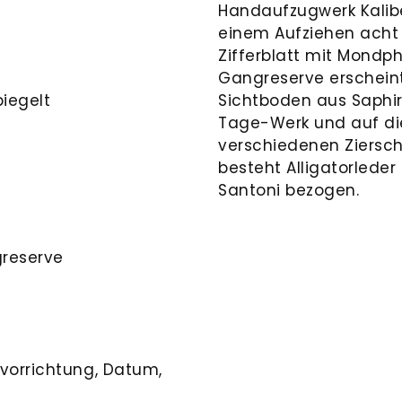
Handaufzugwerk Kalib
einem Aufziehen acht
Zifferblatt mit Mondp
Gangreserve erschein
piegelt
Sichtboden aus Saphirg
Tage-Werk und auf die
verschiedenen Ziersc
besteht Alligatorleder
Santoni bezogen.
greserve
vorrichtung,
Datum,