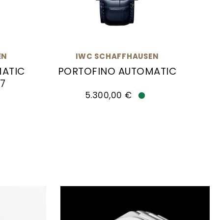
EN
IWC SCHAFFHAUSEN
MATIC
PORTOFINO AUTOMATIC
7
IWC Schaffhausen PORTOFINO AUTOMATI
5.300,00 €
6, Preis: 7.100,00 €, Verfügbar
TOFINO AUTOMATIC MOON PHASE 37, Ref: IW659602
Verfügbar