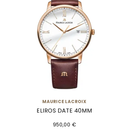
MAURICE LACROIX
ELIROS DATE 40MM
Maurice Lacroix Eliros Date 40mm, Ref: EL1118-
950,00 €