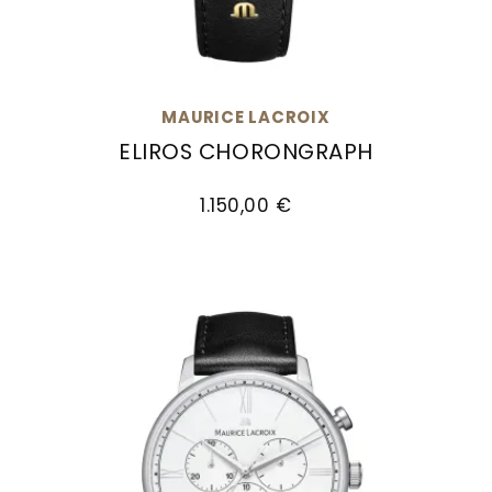
MAURICE LACROIX
ELIROS CHORONGRAPH
Maurice Lacroix Eliros Chorongraph, Ref: EL1098
1.150,00 €