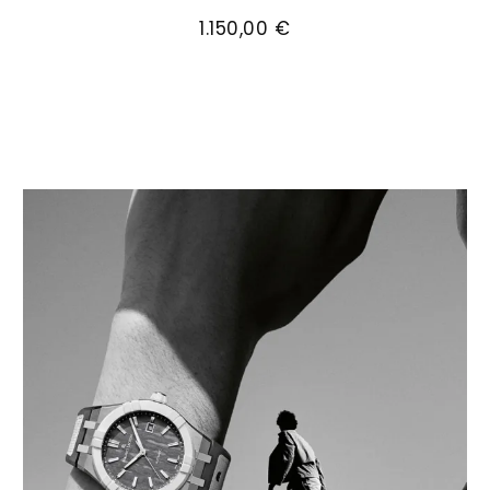
Maurice Lacroix Eliros Chorongraph, Ref: EL1098
1.150,00 €