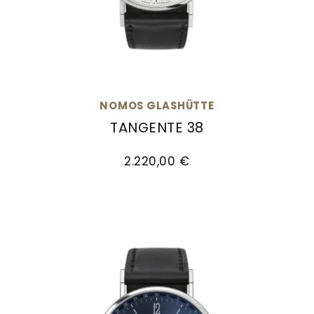
Goldankauf
für
UHRENNEUHEITEN
den
Kontakt
Bräutigam
&
Öffnungszeiten
NOMOS GLASHÜTTE
TANGENTE 38
NOMOS Glashütte Tangente 38, Ref: 164, Preis
2.220,00 €