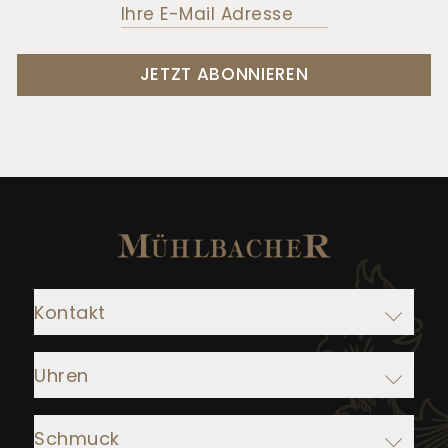
JETZT ABONNIEREN
Kontakt
Adresse:
Uhren
Juwelier Mühlbacher
Ludwigstraße 1
Rolex
93047 Regensburg
Schmuck