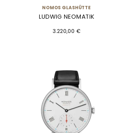
Goldankauf
für
UHRENNEUHEITEN
NOMOS GLASHÜTTE
den
LUDWIG NEOMATIK
Kontakt
Bräutigam
NOMOS Glashütte Ludwig neomatik, Ref: 282.S2
&
3.220,00 €
Öffnungszeiten