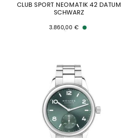
CLUB SPORT NEOMATIK 42 DATUM
Goldankauf
für
UHRENNEUHEITEN
SCHWARZ
den
Kontakt
NOMOS Glashütte Club Sport neomatik 42 Datu
Bräutigam
&
3.860,00 €
Verfügbar
Öffnungszeiten