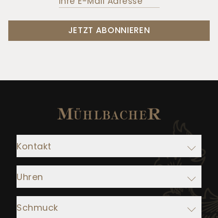
JETZT ABONNIEREN
Kontakt
Adresse:
Uhren
Juwelier Mühlbacher
Ludwigstraße 1
Rolex
93047 Regensburg
Schmuck
IWC Schaffhausen