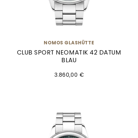
Goldankauf
für
UHRENNEUHEITEN
den
Kontakt
Bräutigam
&
Öffnungszeiten
NOMOS GLASHÜTTE
CLUB SPORT NEOMATIK 42 DATUM
BLAU
NOMOS Glashütte Club Sport neomatik 42 Datu
3.860,00 €