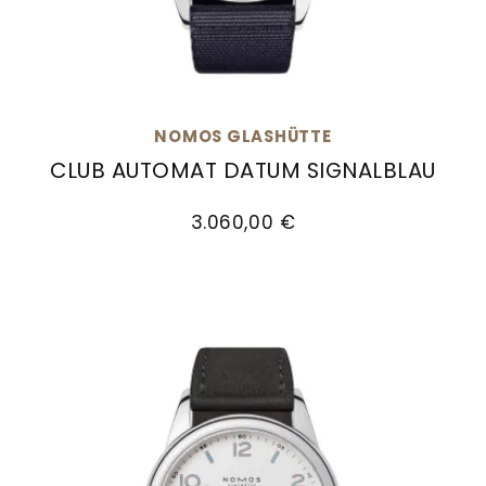
Goldankauf
für
UHRENNEUHEITEN
den
Kontakt
Bräutigam
&
Öffnungszeiten
NOMOS GLASHÜTTE
CLUB AUTOMAT DATUM SIGNALBLAU
NOMOS Glashütte Club Automat Datum signalbl
3.060,00 €