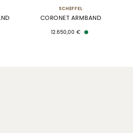
SCHEFFEL
AND
CORONET ARMBAND
,00 €
and , Ref: 30/LA3AW, Preis: 12.770,00 €
Scheffel Coronet Armband, Ref: 30/LA
12.650,00 €
Verfügbar