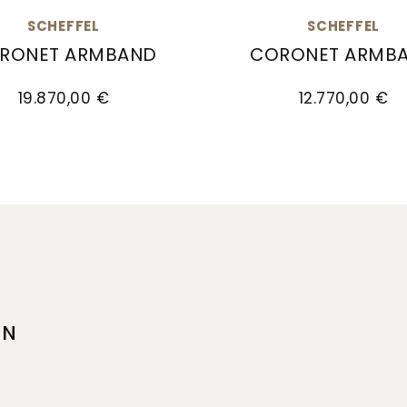
SCHEFFEL
SCHEFFEL
RONET ARMBAND
CORONET ARMB
W, Preis: 19.990,00 €
el Coronet Armband , Ref: 30/LA7AG, Preis: 19.870
Scheffel Coronet Armb
19.870,00 €
12.770,00 €
EN