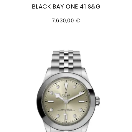
Goldankauf
für
BLACK BAY ONE 41 S&G
UHRENNEUHEITEN
den
TUDOR Black Bay One 41 S&G, Ref: M79683-0006,
Kontakt
Bräutigam
7.630,00 €
&
Öffnungszeiten