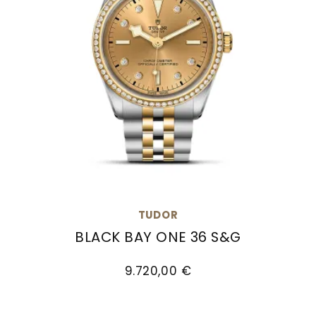
TUDOR
BLACK BAY ONE 36 S&G
TUDOR Black Bay One 36 S&G, Ref: M79653-0007,
9.720,00 €