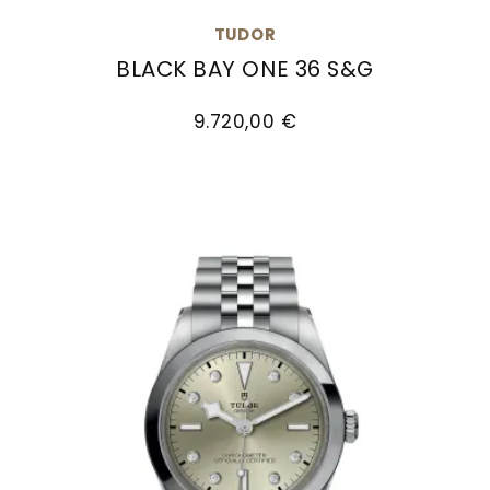
Goldankauf
für
UHRENNEUHEITEN
TUDOR
den
Kontakt
BLACK BAY ONE 36 S&G
Bräutigam
&
TUDOR Black Bay One 36 S&G, Ref: M79653-0006,
Öffnungszeiten
9.720,00 €