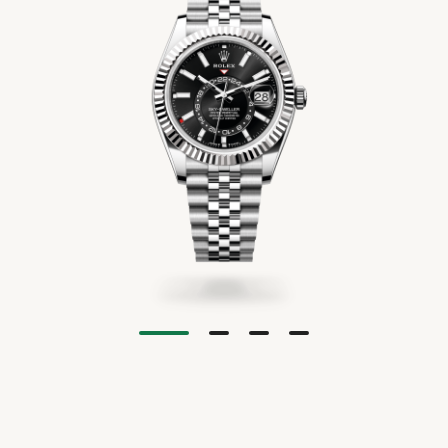
Juwelier
und
UHRENTYPEN
feste
Mühlbacher
Schmuck.
UNSER
Institution
alles,
Ob
HAUS
in
ALLE
was
Reparaturen,
der
UHREN
NEUHEITEN
Ihr
Wartung
Regensburger
&
Herz
oder
Innenstadt.
begehrt:
Aufbereitung
HIGHLIGHTS
In
NEUHEITEN
Eheringe,
–
der
Verlobungsringe
unsere
&
Ludwigstraße
und
Experten
Neue
erwarten
HIGHLIGHTS
Marke
Brautschmuck,
kümmern
Sie
Serafino
die
sich
Adresse
exklusive
Consoli
Ihre
um
Schmuckkreationen
Juwelier
Liebe
Ihre
Mühlbacher
Breitling
und
Ludwigstraße
symbolisieren.
wertvollen
neue
erlesene
1
Chronomat
Neue
Ergänzend
Stücke.
93047