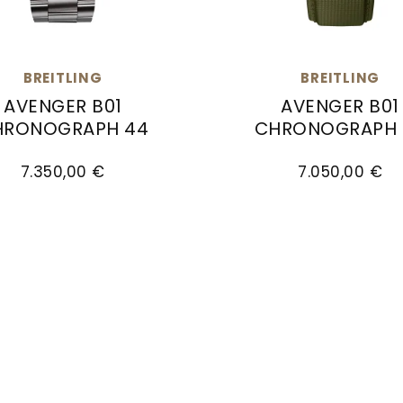
BREITLING
BREITLING
AVENGER B01
AVENGER B01
HRONOGRAPH 44
CHRONOGRAPH 
ing Avenger B01 Chronograph 44, Ref: AB0147101L1A1,
Breitling Avenger B01 
7.350,00 €
7.050,00 €
t Mission, Ref: SB0147101I1X2, Preis: 9.800,00 €, 