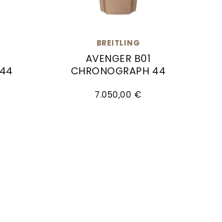
BREITLING
AVENGER B01
44
CHRONOGRAPH 44
 Preis: 7.350,00 €
Chronograph 44, Ref: AB0147101L1X1, Preis: 7.050,00
Breitling Avenger B01 Chronograph 44, 
7.050,00 €
Verfügbar