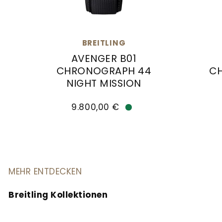
BREITLING
AVENGER B01
CHRONOGRAPH 44
C
NIGHT MISSION
Breitl
Breitling Avenger B01 Chronograph 44 Nigh
9.800,00 €
Verfügbar
MEHR ENTDECKEN
Breitling Kollektionen