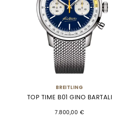
BREITLING
TOP TIME B01 GINO BARTALI
Breitling Top Time B01 Gino Bartali, Ref: AB01767
7.800,00 €