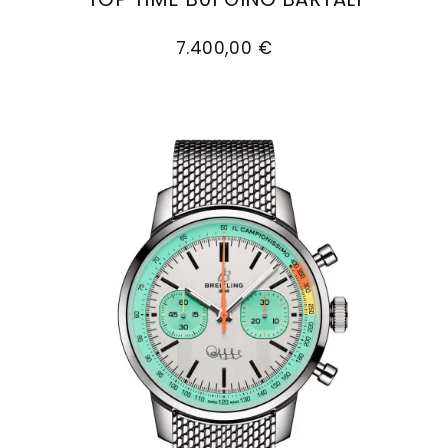
Breitling Top Time B01 Gino Bartali, Ref: AB01767
7.400,00 €