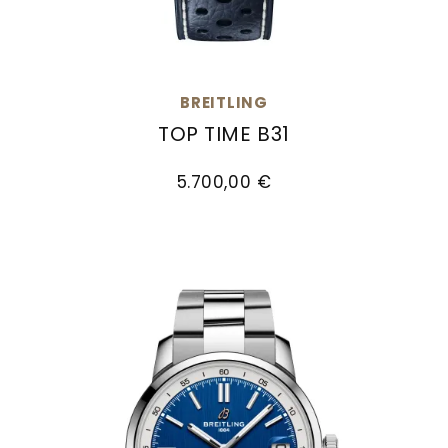
BREITLING
TOP TIME B31
Breitling Top Time B31, Ref: AB3113A71C2X1, Preis
5.700,00 €