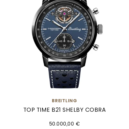
BREITLING
TOP TIME B21 SHELBY COBRA
Breitling Top Time B21 Shelby Cobra, Ref: SB21251
50.000,00 €