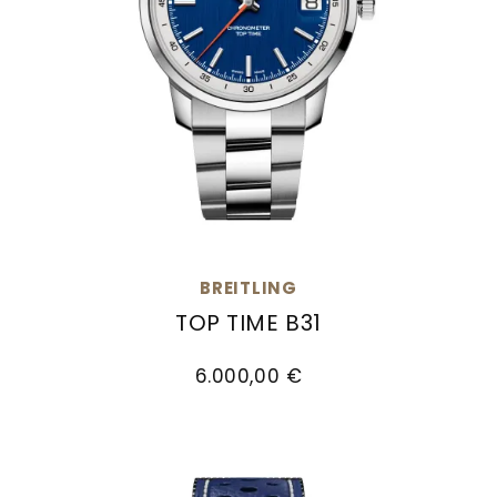
BREITLING
TOP TIME B31
Breitling Top Time B31, Ref: AB3113A71C2A1, Preis
6.000,00 €