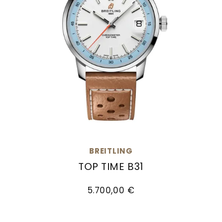
BREITLING
TOP TIME B31
Breitling Top Time B31, Ref: AB3113281A1X1, Preis:
5.700,00 €