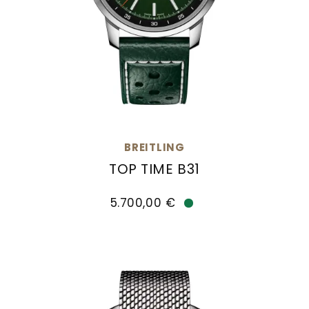
BREITLING
TOP TIME B31
Breitling Top Time B31, Ref: AB3113171L1X1, Preis:
5.700,00 €
Verfügbar