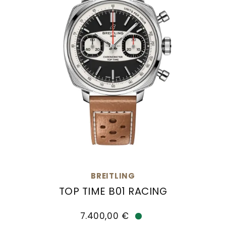
Goldankauf
für
UHRENNEUHEITEN
den
Kontakt
Bräutigam
&
Öffnungszeiten
BREITLING
TOP TIME B01 RACING
Breitling Top Time B01 Racing, Ref: AB01771A1B1X1
7.400,00 €
Verfügbar