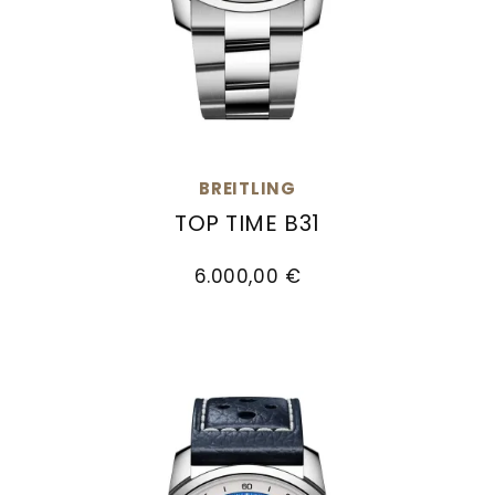
BREITLING
TOP TIME B31
Breitling Top Time B31, Ref: AB3113A71C1A1, Preis:
6.000,00 €