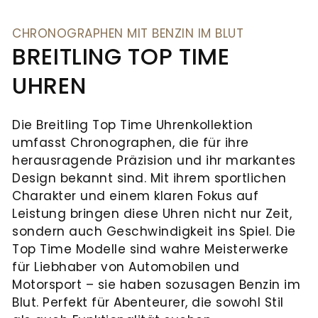
Juwelier
und
UHRENTYPEN
feste
Mühlbacher
Schmuck.
UNSER
Institution
CHRONOGRAPHEN MIT BENZIN IM BLUT
alles,
Ob
HAUS
BREITLING TOP TIME
in
ALLE
was
Reparaturen,
der
UHREN
NEUHEITEN
UHREN
Ihr
Wartung
Regensburger
&
Herz
oder
Innenstadt.
Die Breitling Top Time Uhrenkollektion
begehrt:
Aufbereitung
HIGHLIGHTS
In
umfasst Chronographen, die für ihre
NEUHEITEN
Eheringe,
–
der
herausragende Präzision und ihr markantes
Verlobungsringe
unsere
&
Ludwigstraße
Design bekannt sind. Mit ihrem sportlichen
und
Experten
Neue
erwarten
Charakter und einem klaren Fokus auf
HIGHLIGHTS
Marke
Brautschmuck,
kümmern
Leistung bringen diese Uhren nicht nur Zeit,
Sie
Serafino
die
sich
sondern auch Geschwindigkeit ins Spiel. Die
Adresse
exklusive
Consoli
Top Time Modelle sind wahre Meisterwerke
Ihre
um
Schmuckkreationen
Juwelier
für Liebhaber von Automobilen und
Liebe
Ihre
Mühlbacher
Breitling
und
Motorsport – sie haben sozusagen Benzin im
Ludwigstraße
symbolisieren.
wertvollen
neue
erlesene
1
Blut. Perfekt für Abenteurer, die sowohl Stil
Chronomat
Neue
Ergänzend
Stücke.
93047