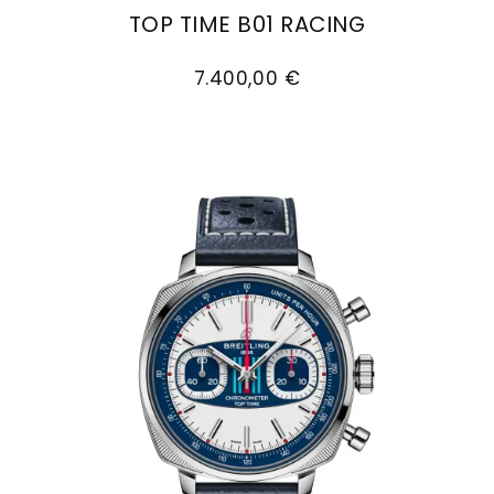
TOP TIME B01 RACING
Breitling Top Time B01 Racing, Ref: AB01771A1L1X1,
7.400,00 €