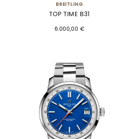
BREITLING
TOP TIME B31
Breitling Top Time B31, Ref: AB3113171L1A1, Preis: 
6.000,00 €