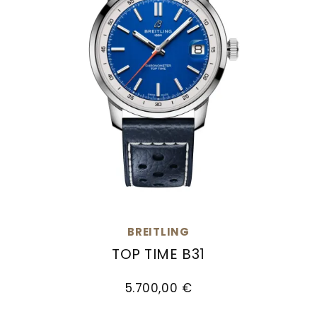
BREITLING
TOP TIME B31
Breitling Top Time B31, Ref: AB3113A71C1X1, Preis:
5.700,00 €