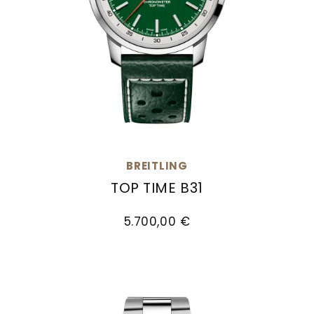
BREITLING
TOP TIME B31
Breitling Top Time B31, Ref: AB3113A71L1X1, Preis:
5.700,00 €