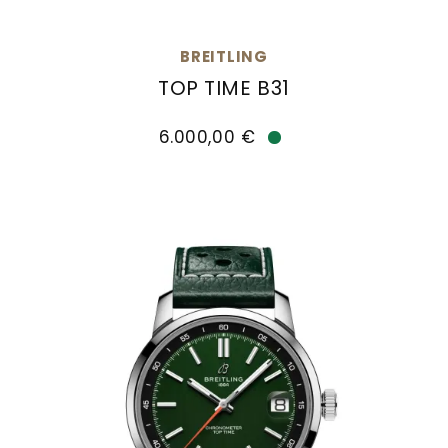
BREITLING
TOP TIME B31
Breitling Top Time B31, Ref: AB3113281A1A1, Preis
6.000,00 €
Verfügbar