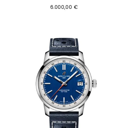
Breitling Top Time B31, Ref: AB3113A71L1A1, Preis:
6.000,00 €