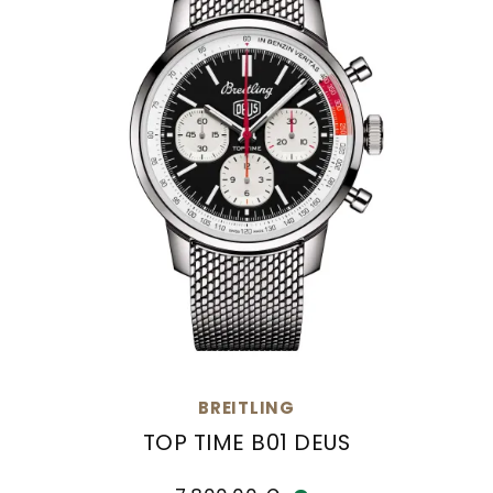
BREITLING
TOP TIME B01 DEUS
Breitling Top Time B01 Deus , Ref: AB01765A1B1A1,