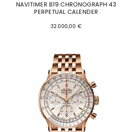
NAVITIMER B19 CHRONOGRAPH 43
Goldankauf
für
UHRENNEUHEITEN
PERPETUAL CALENDER
den
Kontakt
Breitling Navitimer B19 Chronograph 43 Perpet
Bräutigam
&
32.000,00 €
Öffnungszeiten