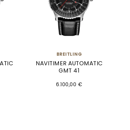
BREITLING
ATIC
NAVITIMER AUTOMATIC
GMT 41
, Preis: 6.450,00 €, Verfügbar
tomatic GMT 41, Ref: A32310171C1P1, Preis: 6.100,00
Breitling Navitimer Automatic GMT 41, 
6.100,00 €