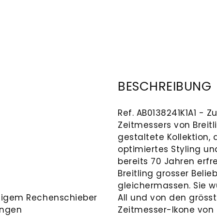
BESCHREIBUNG
Ref. AB0138241K1A1 - 
Zeitmessers von Breitl
gestaltete Kollektion,
optimiertes Styling un
bereits 70 Jahren erfr
Breitling grosser Belie
gleichermassen. Sie w
örmigem Rechenschieber
All und von den grösst
ungen
Zeitmesser-Ikone von B