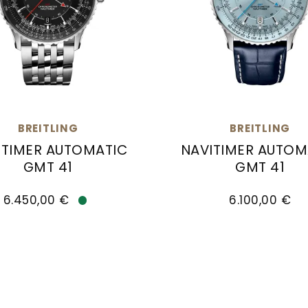
BREITLING
BREITLING
ITIMER AUTOMATIC
NAVITIMER AUTOM
GMT 41
GMT 41
7327361L1A1, Preis: 5.850,00 €
ing Navitimer Automatic GMT 41, Ref: A32310251B1A1
Breitling Navitimer Au
6.450,00 €
6.100,00 €
Verfügbar