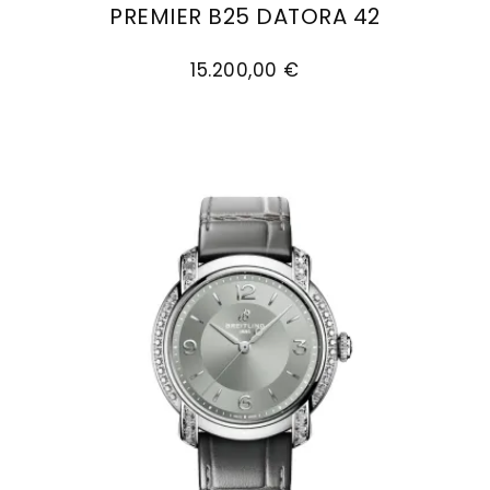
PREMIER B25 DATORA 42
Goldankauf
für
UHRENNEUHEITEN
Breitling Premier B25 Datora 42, Ref: AB2510201
den
Kontakt
15.200,00 €
Bräutigam
&
Öffnungszeiten