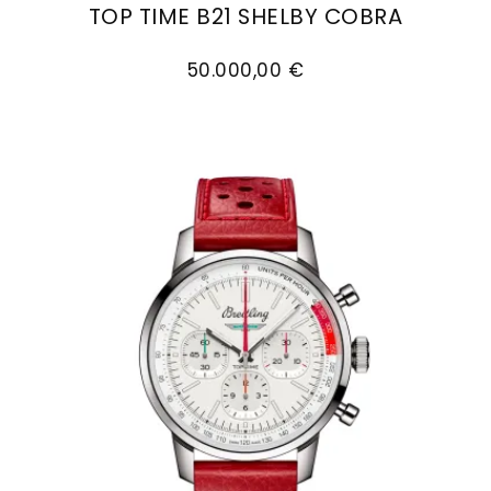
TOP TIME B21 SHELBY COBRA
Goldankauf
für
UHRENNEUHEITEN
Breitling Top Time B21 Shelby Cobra, Ref: SB212
den
Kontakt
50.000,00 €
Bräutigam
&
Öffnungszeiten