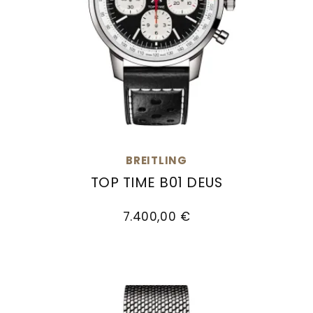
BREITLING
TOP TIME B01 DEUS
Breitling Top Time B01 Deus , Ref: AB01765A1B1X
7.400,00 €